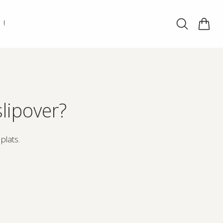
!
slipover?
plats.