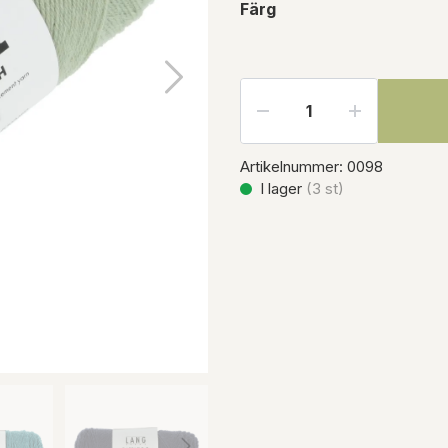
Färg
Artikelnummer:
0098
I lager
(
3
st)