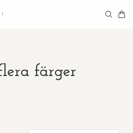
!
flera färger