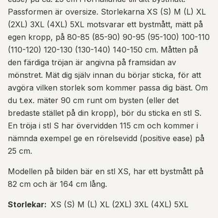
Passformen är oversize. Storlekarna XS (S) M (L) XL
(2XL) 3XL (4XL) 5XL motsvarar ett bystmått, mätt på
egen kropp, på 80-85 (85-90) 90-95 (95-100) 100-110
(110-120) 120-130 (130-140) 140-150 cm. Måtten på
den färdiga tröjan är angivna på framsidan av
mönstret. Mät dig själv innan du börjar sticka, för att
avgöra vilken storlek som kommer passa dig bäst. Om
du t.ex. mäter 90 cm runt om bysten (eller det
bredaste stället på din kropp), bör du sticka en stl S.
En tröja i stl S har övervidden 115 cm och kommer i
nämnda exempel ge en rörelsevidd (positive ease) på
25 cm.
Modellen på bilden bär en stl XS, har ett bystmått på
82 cm och är 164 cm lång.
Storlekar:
XS (S) M (L) XL (2XL) 3XL (4XL) 5XL