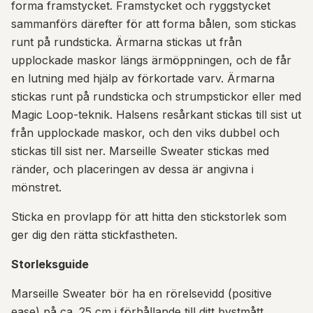
forma framstycket. Framstycket och ryggstycket
sammanförs därefter för att forma bålen, som stickas
runt på rundsticka. Ärmarna stickas ut från
upplockade maskor längs ärmöppningen, och de får
en lutning med hjälp av förkortade varv. Ärmarna
stickas runt på rundsticka och strumpstickor eller med
Magic Loop-teknik. Halsens resårkant stickas till sist ut
från upplockade maskor, och den viks dubbel och
stickas till sist ner. Marseille Sweater stickas med
ränder, och placeringen av dessa är angivna i
mönstret.
Sticka en provlapp för att hitta den stickstorlek som
ger dig den rätta stickfastheten.
Storleksguide
Marseille Sweater bör ha en rörelsevidd (positive
ease) på ca. 25 cm i förhållande till ditt bystmått.