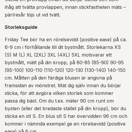
ihåg att tvätta provlappen, innan stickfastheten mäts –
pärlresår töjs ut vid tvätt.
Storleksguide
Friday Tee bör ha en rörelsevidd (positive ease) på ca.
6-9 cm i förhållande till dit bystmått. Storlekarna XS
(S) M (L) XL (2XL) 3XL (4XL) 5XL motsvarar ett
bystmått, mätt på din kropp, på 80-85 (85-90) 90-95
(95-100) 100-110 (110-120) 120-130 (130-140) 140-150
cm. Måtten på den färdiga blusen är angivna på
framsidan av mönstret. Mät dig själv innan du börjar
sticka, för att avgöra vilken storlek som kommer
passa dig bäst. Om du t.ex. mäter 90 cm runt om
bysten (eller det bredaste stället på din kropp), bör du
sticka en stl S. En blus stl S har övervidden 96 cm och
kommer i nämnda exempel ge en rörelsevidd (positive
ease) på 6 cm.