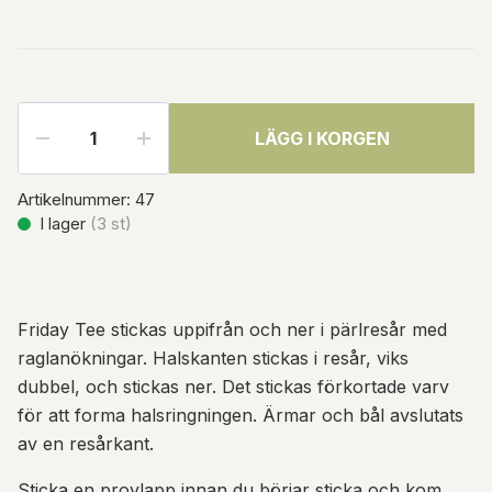
LÄGG I KORGEN
Artikelnummer:
47
I lager
(
3
st)
Friday Tee stickas uppifrån och ner i pärlresår med
raglanökningar. Halskanten stickas i resår, viks
dubbel, och stickas ner. Det stickas förkortade varv
för att forma halsringningen. Ärmar och bål avslutats
av en resårkant.
Sticka en provlapp innan du börjar sticka och kom