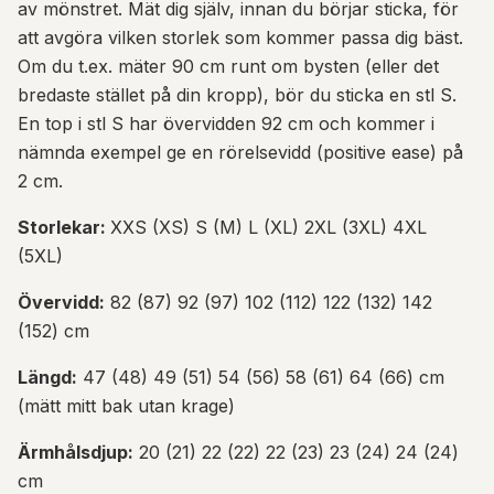
av mönstret. Mät dig själv, innan du börjar sticka, för
att avgöra vilken storlek som kommer passa dig bäst.
Om du t.ex. mäter 90 cm runt om bysten (eller det
bredaste stället på din kropp), bör du sticka en stl S.
En top i stl S har övervidden 92 cm och kommer i
nämnda exempel ge en rörelsevidd (positive ease) på
2 cm.
Storlekar:
XXS (XS) S (M) L (XL) 2XL (3XL) 4XL
(5XL)
Övervidd:
82 (87) 92 (97) 102 (112) 122 (132) 142
(152) cm
Längd:
47 (48) 49 (51) 54 (56) 58 (61) 64 (66) cm
(mätt mitt bak utan krage)
Ärmhålsdjup:
20 (21) 22 (22) 22 (23) 23 (24) 24 (24)
cm