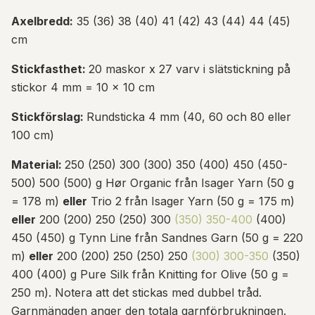
Axelbredd:
35 (36) 38 (40) 41 (42) 43 (44) 44 (45)
cm
Stickfasthet:
20 maskor x 27 varv i slätstickning på
stickor 4 mm = 10 x 10 cm
Stickförslag:
Rundsticka 4 mm (40, 60 och 80 eller
100 cm)
Material:
250 (250) 300 (300) 350 (400) 450 (450-
500) 500 (500) g Hør Organic från Isager Yarn (50 g
= 178 m)
eller
Trio 2 från Isager Yarn (50 g = 175 m)
eller
200 (200) 250 (250) 300
(350) 350-400
(400)
450 (450) g Tynn Line från Sandnes Garn (50 g = 220
m)
eller
200 (200) 250 (250) 250
(300) 300-350
(350)
400 (400) g Pure Silk från Knitting for Olive (50 g =
250 m). Notera att det stickas med dubbel tråd.
Garnmängden anger den totala garnförbrukningen.