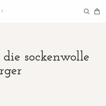
!
 die sockenwolle
ärger