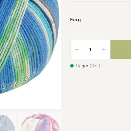
Färg
I lager
(
3
st)