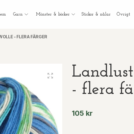
em
Garn
Mönster & böcker
Stickor & nålar
Övrigt
OLLE - FLERA FÄRGER
Landlust
- flera f
105 kr